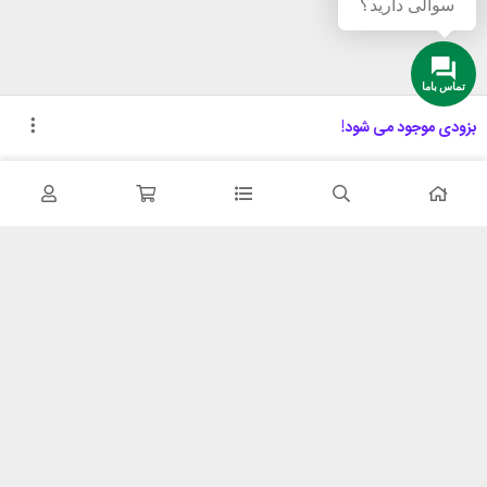
سوالی دارید؟
تماس باما
بزودی موجود می شود!
تحویل اکسپرس
پشتیبانی ۲۴ ساعته
در کمترین زمان
پشتیبانی حرفه ای
۷ روز ضمانت
مهلت بازگشت وجه
ضمانت اصل‌بودن کالا
تایید اصالت کالا
خدمات مشتریان
حریم خصوصی