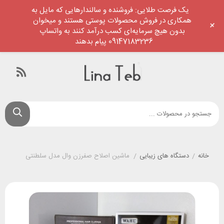
یک فرصت طلایی: فروشنده و سالندارهایی که مایل به
همکاری در فروش محصولات پوستی هستند و میخوان
+
بدون هیچ سرمایه‌ای کسب درآمد کنند به واتساپ
09147183236 پیام بدهند
خانه
/
دستگاه های زیبایی
/
ماشین اصلاح صفرزن وال مدل سلطنتی